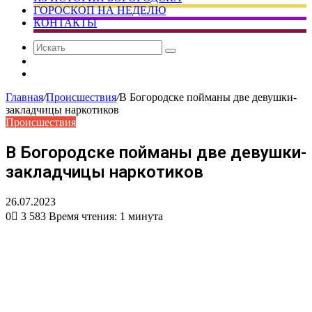
ГОРОСКОП НА НЕДЕЛЮ
КОНТАКТЫ
Искать
Сменить
тему
Случайная
статья
Главная
/
Происшествия
/
В Богородске пойманы две девушки-
закладчицы наркотиков
Происшествия
В Богородске пойманы две девушки-
закладчицы наркотиков
26.07.2023
0
3 583
Время чтения: 1 минута