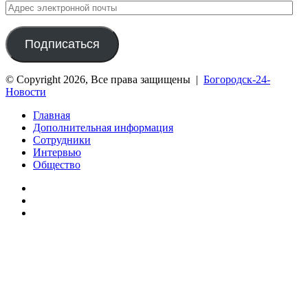
Адрес
электронной
почты
Подписаться
© Copyright 2026, Все права защищены |
Богородск-24-
Новости
Главная
Дополнительная информация
Сотрудники
Интервью
Общество
vk.com
Telegram
Дзен
Вконтакте
Одноклассники
WhatsApp
Telegram
Viber
Кнопка
«Наверх»