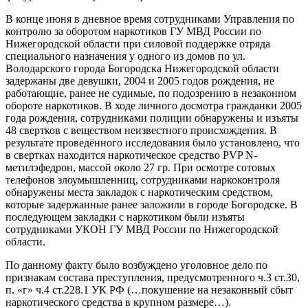
В конце июня в дневное время сотрудниками Управления по
контролю за оборотом наркотиков ГУ МВД России по
Нижегородской области при силовой поддержке отряда
специального назначения у одного из домов по ул.
Володарского города Богородска Нижегородской области
задержаны две девушки, 2004 и 2005 годов рождения, не
работающие, ранее не судимые, по подозрению в незаконном
обороте наркотиков. В ходе личного досмотра гражданки 2005
года рождения, сотрудниками полиции обнаружены и изъяты
48 свертков с веществом неизвестного происхождения. В
результате проведённого исследования было установлено, что
в свертках находится наркотическое средство PVP N-
метилэфедрон, массой около 27 гр. При осмотре сотовых
телефонов злоумышленниц, сотрудниками наркоконтроля
обнаружены места закладок с наркотическим средством,
которые задержанные ранее заложили в городе Богородске. В
последующем закладки с наркотиком были изъяты
сотрудниками УКОН ГУ МВД России по Нижегородской
области.
По данному факту было возбуждено уголовное дело по
признакам состава преступления, предусмотренного ч.3 ст.30,
п. «г» ч.4 ст.228.1 УК РФ (…покушение на незаконный сбыт
наркотического средства в крупном размере…).