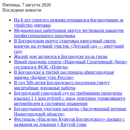
Пятница, 7 августа 2026
Последние новости
На 8 лет строгого режима отправился богородчанин за
убийство девушки
Медицинских работников округа чествовали накануне
профессионального праздника
В Богородском округе стартовал ежегодный смотр-
конкурс на лучший участок «Детский сад — цветущий
сад»
Жилой дом загорелся в Богородске из-за грозы
Яркий праздник спорта «Народный Спортивный Движ»
состоялся в ФОК «Победа»
В Богородске в третий раз прошла общегородская
зарядка «Бодрое утро России»
В год 500-летия Богородского поселения грядут
масштабные дорожные работы
️Богородский городской суд по требованию прокурора
взыскал 1,1 млн рублей с лица, повторно управлявшего
автомобилем в состоянии опьянения
Богородчанин удостоен награды «Заслуженный ветеран
Нижегородской области»
Фестиваль «Наследие Куркуля Богородского» прошел с
размахом на локации у Крутой горы