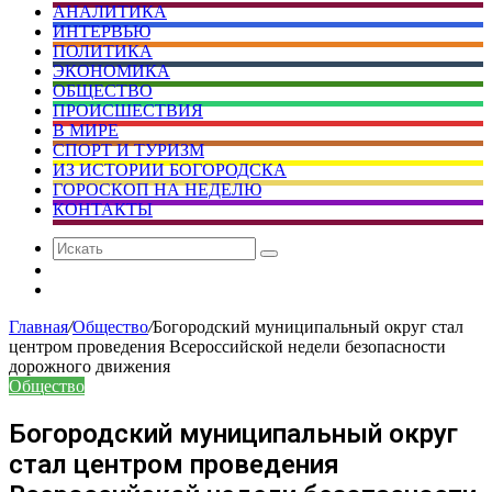
АНАЛИТИКА
ИНТЕРВЬЮ
ПОЛИТИКА
ЭКОНОМИКА
ОБЩЕСТВО
ПРОИСШЕСТВИЯ
В МИРЕ
СПОРТ И ТУРИЗМ
ИЗ ИСТОРИИ БОГОРОДСКА
ГОРОСКОП НА НЕДЕЛЮ
КОНТАКТЫ
Искать
Сменить
тему
Случайная
статья
Главная
/
Общество
/
Богородский муниципальный округ стал
центром проведения Всероссийской недели безопасности
дорожного движения
Общество
Богородский муниципальный округ
стал центром проведения