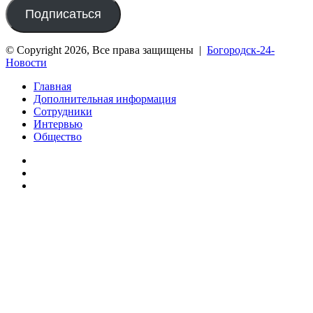
почты
Подписаться
© Copyright 2026, Все права защищены |
Богородск-24-
Новости
Главная
Дополнительная информация
Сотрудники
Интервью
Общество
vk.com
Telegram
Дзен
Вконтакте
Одноклассники
WhatsApp
Telegram
Viber
Кнопка
«Наверх»