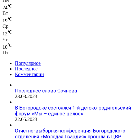
Пн
℃
24
Вт
℃
19
Ср
℃
12
Чт
℃
10
Пт
Популярное
Последнее
Комментарии
Последнее слово Сочнева
23.03.2023
В Богородске состоялся 1-й детско-родительский
форум «Мы – единое целое»
22.05.2023
Отчетно-выборная конференция Богородского
отделения «Молодая Гвардия» прошла в ЦВР